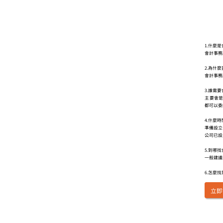
1.什麼
會計事務
2.為什
會計事務
3.誰需
主要會
都可以委
4.什麼
準備設立
公司已設
5.到哪
一般建議
6.怎麼
立即